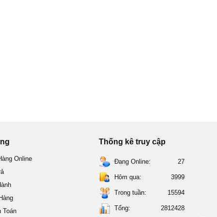
ung
Thống kê truy cập
àng Online
Đang Online:
27
rả
Hôm qua:
3999
Hành
Trong tuần:
15594
 Hàng
Tổng:
2812428
h Toán