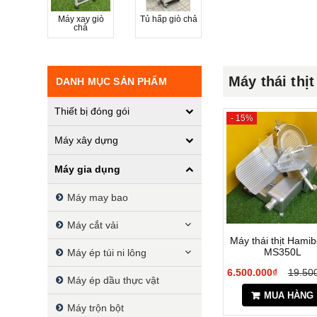
Máy xay giò
Tủ hấp giò chả
chả
Máy thái thịt
DANH MỤC SẢN PHẨM
Thiết bị đóng gói
- 15%
Máy xây dựng
Máy gia dụng
Máy may bao
Máy cắt vải
Máy thái thịt Hamib
MS350L
Máy ép túi ni lông
16.500.000₫
19.50
Máy ép dầu thực vật
MUA HÀNG
Máy trộn bột