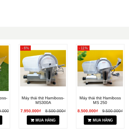
- 6%
- 11%
oss-
Máy thái thịt Hamiboss-
Máy thái thịt Hamiboss
MS300A
MS 250
0.000₫
7.950.000₫
8.500.000₫
8.500.000₫
9.500.000₫
MUA HÀNG
MUA HÀNG