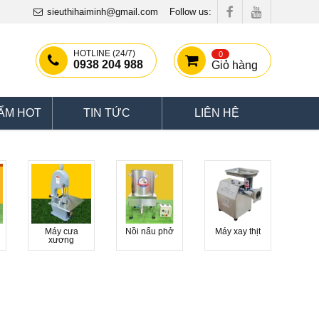
sieuthihaiminh@gmail.com
Follow us:
HOTLINE (24/7)
0
0938 204 988
Giỏ hàng
ẨM HOT
TIN TỨC
LIÊN HỆ
Máy cưa
Nồi nấu phở
Máy xay thịt
xương