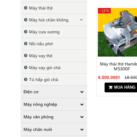
Máy thái thịt
- 11%
Máy hút chân không
Máy cưa xương
Nồi nấu phở
Máy xay thịt
Máy thái thịt Hami
Máy xay giò chả
MS300F
16.500.000₫
18.50
Tủ hấp giò chả
MUA HÀNG
Điện cơ
Máy nông nghiệp
Máy văn phòng
Máy chăn nuôi