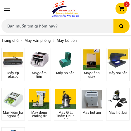
0
Trang chủ
Máy văn phòng
Máy bó tiền
Máy ép
Máy đếm
Máy bó tiền
Máy đánh
Máy soi tiền
plastic
tiền
giày
Máy kiểm tra
Máy đóng
Máy Giặt
Máy hút ẩm
Máy hút bụi
ngoại tệ
chứng từ
Thảm Phun
Hút