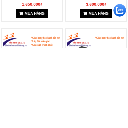
1.650.000₫
3.600.000₫
MUA HÀNG
MUA HÀNG
Máy ép plastic khổ A3 FUSION
Máy ép Plastic GBC H535
3000L
Turbo
4.000.000₫
Giá:
Liên hệ
MUA HÀNG
MUA HÀNG