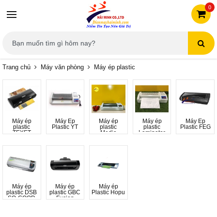
0
Trang chủ
Máy văn phòng
Máy ép plastic
Máy ép
Máy Ép
Máy ép
Máy ép
Máy Ép
plastic
Plastic YT
plastic
plastic
Plastic FEG
TEXET
Media
Laminator
Máy ép
Máy ép
Máy ép
plastic DSB
plastic GBC
Plastic Hopu
SO-GOOD
Fusion