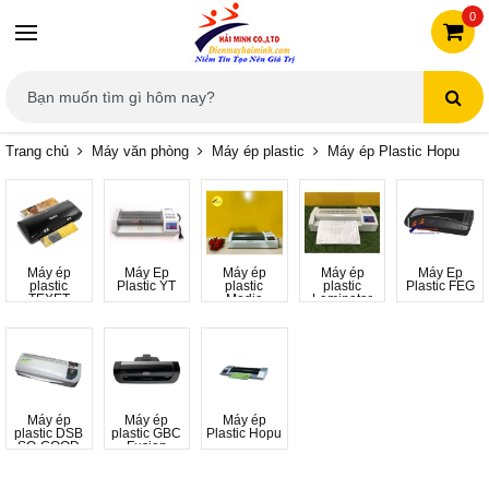
0
Trang chủ
Máy văn phòng
Máy ép plastic
Máy ép Plastic Hopu
Máy ép
Máy Ép
Máy ép
Máy ép
Máy Ép
plastic
Plastic YT
plastic
plastic
Plastic FEG
TEXET
Media
Laminator
Máy ép
Máy ép
Máy ép
plastic DSB
plastic GBC
Plastic Hopu
SO-GOOD
Fusion