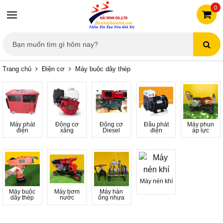
0
Trang chủ
Điện cơ
Máy buộc dây thép
Máy phát
Động cơ
Động cơ
Đầu phát
Máy phun
điện
xăng
Diesel
điện
áp lực
Máy nén khí
Máy buộc
Máy bơm
Máy hàn
dây thép
nước
ống nhựa