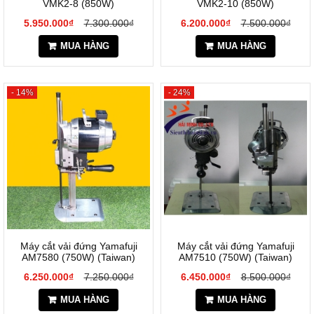
VMK2-8 (850W)
VMK2-10 (850W)
5.950.000₫
7.300.000₫
6.200.000₫
7.500.000₫
MUA HÀNG
MUA HÀNG
- 14%
- 24%
Máy cắt vải đứng Yamafuji
Máy cắt vải đứng Yamafuji
AM7580 (750W) (Taiwan)
AM7510 (750W) (Taiwan)
6.250.000₫
7.250.000₫
6.450.000₫
8.500.000₫
MUA HÀNG
MUA HÀNG