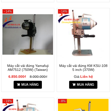
- 14%
- 14%
Máy cắt vải đứng Yamafuji
Máy cắt vải đứng KM KSU-108
AM7512 (750W) (Taiwan)
5 inch (370W)
6.850.000₫
8.000.000₫
Giá:
Liên hệ
MUA HÀNG
MUA HÀNG
- 19%
- 8%