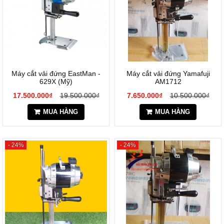
Máy cắt vải đứng EastMan -
Máy cắt vải đứng Yamafuji
629X (Mỹ)
AM1712
17.500.000₫
19.500.000₫
7.650.000₫
10.500.000₫
MUA HÀNG
MUA HÀNG
- 24%
- 24%