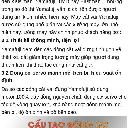
đến Kaisiman, Yamafuji, TMD hay Eastman… nhưng
trong số đó thì Yamafuji vẫn là cái tên được người
dùng tìm kiếm nhiều hiện nay. Máy cắt vải Yamafuji
được sử dụng phổ biến tại các xưởng may lớn nhỏ
hiện nay. Dòng máy này chinh phục khách hàng bởi:
3.1 Thiết kế thông minh, tiện lợi
Yamafuji đem đến các dòng cắt vải đứng tinh gọn về
thiết kế, cắt giảm trọng lượng máy giúp người dùng
thuận tiện khi thao tác cũng như cất giữ.
3.2 Động cơ servo mạnh mẽ, bền bỉ, hiệu suất ổn
định
Đa số các dòng cắt vải đứng Yamafuji sử dụng
motor
100% dây đồng nguyên chất,
động cơ servo cho
tốc độ vòng quay lớn, khả năng hoạt động mạnh mẽ,
bền bỉ, độ ổn định và độ bền cao.