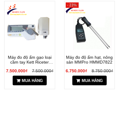
- 23%
Máy đo độ ẩm gạo loại
Máy đo độ ẩm hạt, nông
cầm tay Kett Riceter
sản MMPro HMMD7822
F511
7.500.000₫
7.500.000₫
6.750.000₫
8.750.000₫
MUA HÀNG
MUA HÀNG