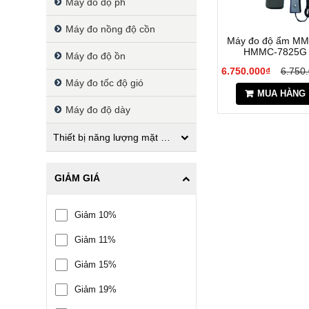
Máy đo độ ph
Máy đo nồng độ cồn
Máy đo độ ẩm MM
HMMC-7825G
Máy đo độ ồn
6.750.000₫
6.750
Máy đo tốc độ gió
MUA HÀNG
Máy đo độ dày
Thiết bị năng lượng mặt trời
GIẢM GIÁ
Giảm 10%
Giảm 11%
Giảm 15%
Giảm 19%