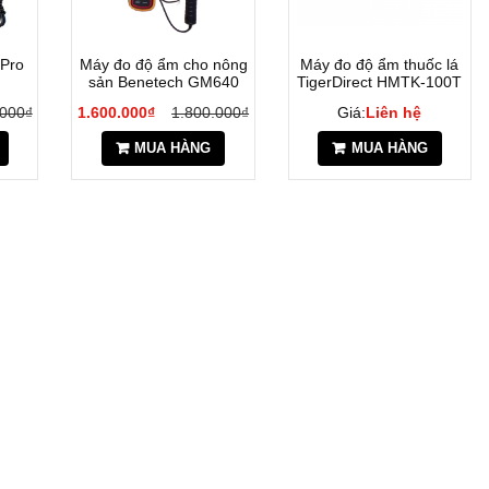
Pro
Máy đo độ ẩm cho nông
Máy đo độ ẩm thuốc lá
sản Benetech GM640
TigerDirect HMTK-100T
.000₫
1.600.000₫
1.800.000₫
Giá:
Liên hệ
MUA HÀNG
MUA HÀNG