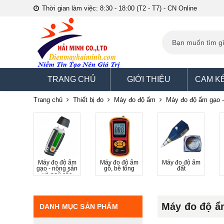
Thời gian làm việc: 8:30 - 18:00 (T2 - T7) - CN Online
TRANG CHỦ
GIỚI THIỆU
CAM K
Trang chủ
Thiết bị đo
Máy đo độ ẩm
Máy đo độ ẩm gạo -
Máy đo độ ẩm
Máy đo độ ẩm
Máy đo độ ẩm
gạo - nông sản
gỗ, bê tông
đất
và ngũ cốc
Máy đo độ ẩ
DANH MỤC SẢN PHẨM