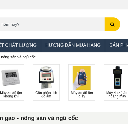
ẾT CHẤT LƯỢNG
HƯỚNG DẪN MUA HÀNG
SẢN PH
 nông sản và ngũ cốc
Máy đo độ ẩm
Cân phân tích
Máy đo độ ẩm
Máy đo độ ẩ
không khí
độ ẩm
giấy
ngành may
mặc
m gạo - nông sản và ngũ cốc