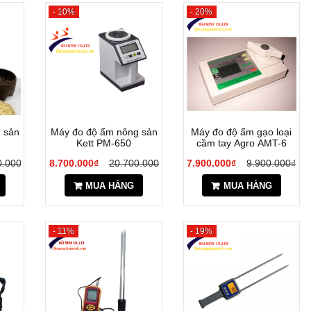
- 10%
- 20%
 sản
Máy đo độ ẩm nông sản
Máy đo độ ẩm gạo loại
Kett PM-650
cầm tay Agro AMT-6
0.000₫
18.700.000₫
20.700.000₫
7.900.000₫
9.900.000₫
MUA HÀNG
MUA HÀNG
- 11%
- 19%