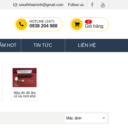
sieuthihaiminh@gmail.com
Follow us:
HOTLINE (24/7)
0
0938 204 988
Giỏ hàng
ẨM HOT
TIN TỨC
LIÊN HỆ
m
Máy đo độ ẩm
cỏ và rơm khô