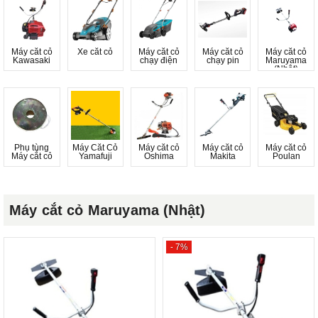
Máy cắt cỏ
Xe cắt cỏ
Máy cắt cỏ
Máy cắt cỏ
Máy cắt cỏ
Kawasaki
chạy điện
chạy pin
Maruyama
(Nhật)
Phụ tùng
Máy Cắt Cỏ
Máy cắt cỏ
Máy cắt cỏ
Máy cắt cỏ
Máy cắt cỏ
Yamafuji
Oshima
Makita
Poulan
Máy cắt cỏ Maruyama (Nhật)
- 7%