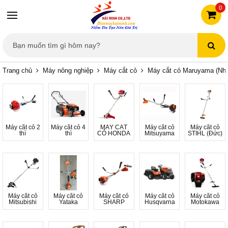
0
Trang chủ
Máy nông nghiệp
Máy cắt cỏ
Máy cắt cỏ Maruyama (Nhậ
Máy cắt cỏ 2
Máy cắt cỏ 4
MÁY CẮT
Máy cắt cỏ
Máy cắt cỏ
thì
thì
CỎ HONDA
Mitsuyama
STIHL (Đức)
Máy cắt cỏ
Máy cắt cỏ
Máy cắt cỏ
Máy cắt cỏ
Máy cắt cỏ
Mitsubishi
Yataka
SHARP
Husqvarna
Motokawa