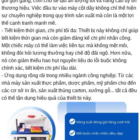
gói gọn gàng, chỉn chu sẽ tạo ấn tượng tốt và nâng cao uy tín
thương hiệu. Việc đầu tư vào máy cột dây không chỉ thể hiện
sự chuyên nghiệp trong quy trình sản xuất mà còn là một lợi
thế cạnh tranh mạnh mẽ.
- Tiết kiệm thời gian, chi phí tối đa: Thiết bị này không chỉ giúp
tiết kiệm thời gian mà còn giảm đáng kể chi phí nhân công.
Một chiếc máy có thể làm việc liên tục mà không mệt mỏi,
không đòi hỏi lương thưởng hay chế độ đãi ngộ. Hơn nữa,
nó còn giảm thiểu hao hụt nguyên liệu do lỗi buộc không
chính xác, tiết kiệm chi phí lâu dài.
- Ứng dụng rộng rãi trong nhiều ngành công nghiệp: Từ các
nhà máy sản xuất thực phẩm, dược phẩm, mỹ phẩm cho đến
các cơ sở in ấn, sản xuất thùng carton, xưởng gỗ... tất cả đều
có thể tận dụng hiệu quả của thiết bị này.