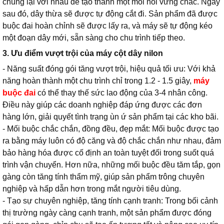
chúng lại với nhau để tạo thành một mối nối vững chắc. Ngay
sau đó, dây thừa sẽ được tự động cắt đi. Sản phẩm đã được
buộc đai hoàn chỉnh sẽ được lấy ra, và máy sẽ tự động kéo
một đoạn dây mới, sẵn sàng cho chu trình tiếp theo.
3. Ưu điểm vượt trội của máy cột dây nilon
- Năng suất đóng gói tăng vượt trội, hiệu quả tối ưu: Với khả
năng hoàn thành một chu trình chỉ trong 1.2 - 1.5 giây,
máy
buộc đai
có thể thay thế sức lao động của 3-4 nhân công.
Điều này giúp các doanh nghiệp đáp ứng được các đơn
hàng lớn, giải quyết tình trạng ùn ứ sản phẩm tại các kho bãi.
- Mối buộc chắc chắn, đồng đều, đẹp mắt: Mối buộc được tạo
ra bằng máy luôn có độ căng và độ chắc chắn như nhau, đảm
bảo hàng hóa được cố định an toàn tuyệt đối trong suốt quá
trình vận chuyển. Hơn nữa, những mối buộc đều tăm tắp, gọn
gàng còn tăng tính thẩm mỹ, giúp sản phẩm trông chuyên
nghiệp và hấp dẫn hơn trong mắt người tiêu dùng.
- Tạo sự chuyên nghiệp, tăng tính cạnh tranh: Trong bối cảnh
thị trường ngày càng cạnh tranh, một sản phẩm được đóng