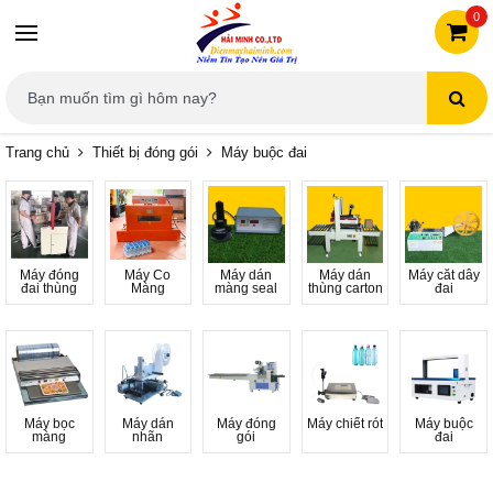
0
Trang chủ
Thiết bị đóng gói
Máy buộc đai
Máy đóng
Máy Co
Máy dán
Máy dán
Máy cắt dây
đai thùng
Màng
màng seal
thùng carton
đai
Máy bọc
Máy dán
Máy đóng
Máy chiết rót
Máy buộc
màng
nhãn
gói
đai