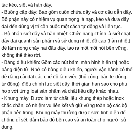
tác kéo, siết và hàn dây.
- Buồng cấp dây: Bao gồm cuộn chứa dây và cơ cấu dẫn dây.
Bộ phận này có nhiệm vụ quan trọng là nạp, kéo và đưa dây
đai đến đúng vị trí cần buộc một cách tự động và liên tục.
- Bộ phận siết dây và hàn nhiệt: Chức năng chính là siết chặt
dây đai quanh sản phẩm và sử dụng nhiệt độ cao (hàn nhiệt)
để làm nóng chảy hai đầu dây, tạo ra một mối nối bền vững,
không thể tháo rời.
- Bảng điều khiển: Gồm các nút bấm, màn hình hiển thị hoặc
bảng điện tử. Nhờ có bảng điều khiển, người vận hành có thể
dễ dàng cài đặt các chế độ làm việc (thủ công, bán tự động,
tự động), điều chỉnh lực siết dây, thời gian hàn sao cho phù
hợp với từng loại sản phẩm và chất liệu dây khác nhau.
- Khung máy: Được làm từ chất liệu khung thép hoặc inox
chắc chắn, có nhiệm vụ liên kết và giữ vững toàn bộ các bộ
phận bên trong. Khung máy thường được sơn tĩnh điện để
chống gỉ sét, đảm bảo độ bền cao và an toàn cho người sử
dụng.