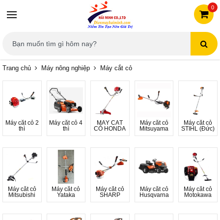
0
Trang chủ
Máy nông nghiệp
Máy cắt cỏ
Máy cắt cỏ 2
Máy cắt cỏ 4
MÁY CẮT
Máy cắt cỏ
Máy cắt cỏ
thì
thì
CỎ HONDA
Mitsuyama
STIHL (Đức)
Máy cắt cỏ
Máy cắt cỏ
Máy cắt cỏ
Máy cắt cỏ
Máy cắt cỏ
Mitsubishi
Yataka
SHARP
Husqvarna
Motokawa