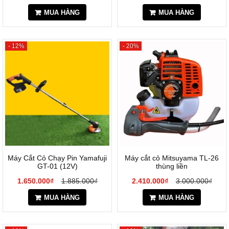
MUA HÀNG
MUA HÀNG
- 12%
- 20%
Máy Cắt Cỏ Chạy Pin Yamafuji
Máy cắt cỏ Mitsuyama TL-26
GT-01 (12V)
thùng liền
1.650.000₫
1.885.000₫
2.410.000₫
3.000.000₫
MUA HÀNG
MUA HÀNG