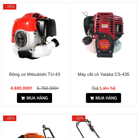
- 20%
Động cơ Mitsubishi TU-43
Máy cắt cỏ Yataka CS-435
4.600.000₫
5.750.000₫
Giá:
Liên hệ
MUA HÀNG
MUA HÀNG
- 20%
- 10%