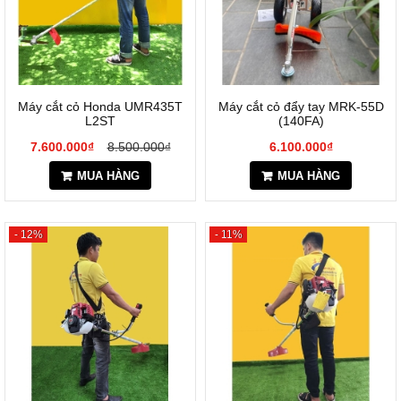
Máy cắt cỏ Honda UMR435T
Máy cắt cỏ đẩy tay MRK-55D
L2ST
(140FA)
7.600.000₫
8.500.000₫
6.100.000₫
MUA HÀNG
MUA HÀNG
- 12%
- 11%