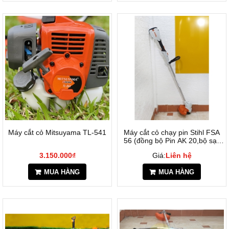
Máy cắt cỏ Mitsuyama TL-541
Máy cắt cỏ chạy pin Stihl FSA
56 (đồng bộ Pin AK 20,bộ sạc
AL101)
3.150.000₫
Giá:
Liên hệ
MUA HÀNG
MUA HÀNG