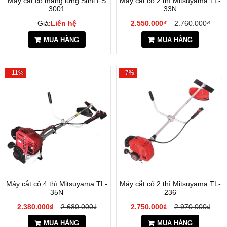
Máy cắt cỏ mang lưng Stihl FS
Máy cắt cỏ 2 thì Mitsuyama TL-
3001
33N
Giá:
Liên hệ
2.550.000₫
2.760.000₫
MUA HÀNG
MUA HÀNG
- 11%
- 7%
Máy cắt cỏ 4 thì Mitsuyama TL-
Máy cắt cỏ 2 thì Mitsuyama TL-
35N
236
2.380.000₫
2.680.000₫
2.750.000₫
2.970.000₫
MUA HÀNG
MUA HÀNG