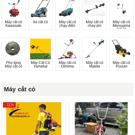
Máy cắt cỏ
Xe cắt cỏ
Máy cắt cỏ
Máy cắt cỏ
Máy cắt cỏ
Kawasaki
chạy điện
chạy pin
Maruyama
(Nhật)
Phụ tùng
Máy Cắt Cỏ
Máy cắt cỏ
Máy cắt cỏ
Máy cắt cỏ
Máy cắt cỏ
Yamafuji
Oshima
Makita
Poulan
Máy cắt cỏ
- 11%