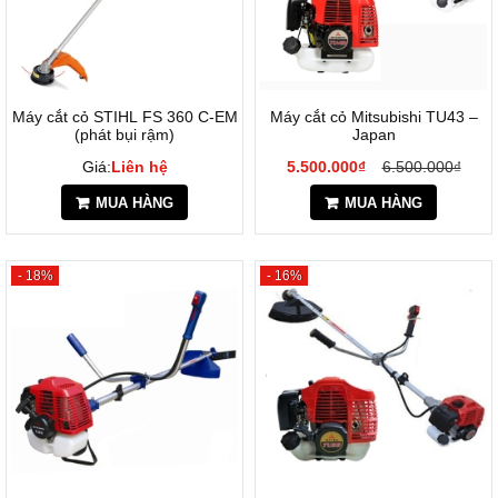
Máy cắt cỏ STIHL FS 360 C-EM
Máy cắt cỏ Mitsubishi TU43 –
(phát bụi rậm)
Japan
Giá:
Liên hệ
5.500.000₫
6.500.000₫
MUA HÀNG
MUA HÀNG
- 18%
- 16%