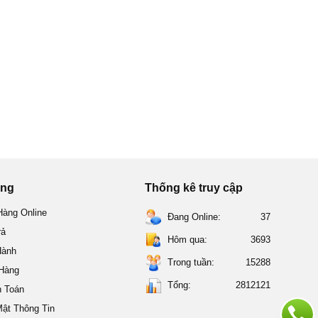
ung
Thống kê truy cập
àng Online
Đang Online:
37
rả
Hôm qua:
3693
Hành
Trong tuần:
15288
 Hàng
Tổng:
2812121
h Toán
ật Thông Tin