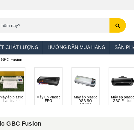
ẾT CHẤT LƯỢNG
HƯỚNG DẪN MUA HÀNG
SẢN PH
c GBC Fusion
Máy ép plastic
Máy Ép Plastic
Máy ép plastic
Máy ép plasti
Laminator
FEG
DSB SO-
GBC Fusion
GOOD
tic GBC Fusion