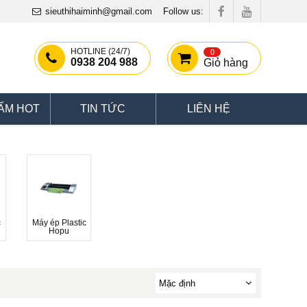
sieuthihaiminh@gmail.com
Follow us:
HOTLINE (24/7)
0
0938 204 988
Giỏ hàng
ẨM HOT
TIN TỨC
LIÊN HỆ
c
Máy ép Plastic
Hopu