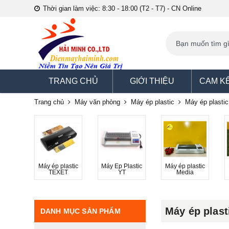
Thời gian làm việc: 8:30 - 18:00 (T2 - T7) - CN Online
TRANG CHỦ
GIỚI THIỆU
CAM K
Trang chủ
Máy văn phòng
Máy ép plastic
Máy ép plasti
Máy ép plastic
Máy Ép Plastic
Máy ép plastic
TEXET
YT
Media
Máy ép plas
DANH MỤC SẢN PHẨM