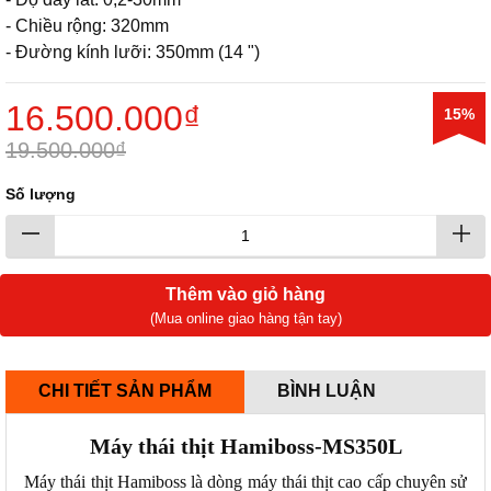
- Chiều rộng: 320mm
- Đường kính lưỡi: 350mm (14 ")
16.500.000₫
15%
19.500.000₫
Số lượng
Thêm vào giỏ hàng
(Mua online giao hàng tận tay)
CHI TIẾT SẢN PHẨM
BÌNH LUẬN
Máy thái thịt Hamiboss-MS350L
Máy thái thịt Hamiboss là dòng máy thái thịt cao cấp chuyên sử