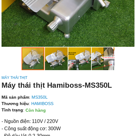
MÁY THÁI THỊT
Máy thái thịt Hamiboss-MS350L
Mã sản phẩm
:
MS350L
Thương hiệu
:
HAMIBOSS
Tình trạng
:
Còn hàng
- Nguồn điện: 110V / 220V
- Công suất động cơ: 300W
- Độ dày lát: 0,2-30mm