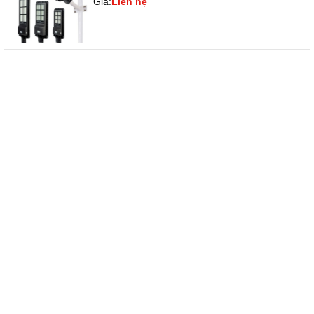
Giá:
Liên hệ
SẢN PHẨM CÙNG LOẠI
- 11%
- 13%
Máy thái thịt Hamiboss MS 250
Máy thái thịt Hamiboss MS-
250A
8.500.000₫
9.500.000₫
6.500.000₫
7.500.000₫