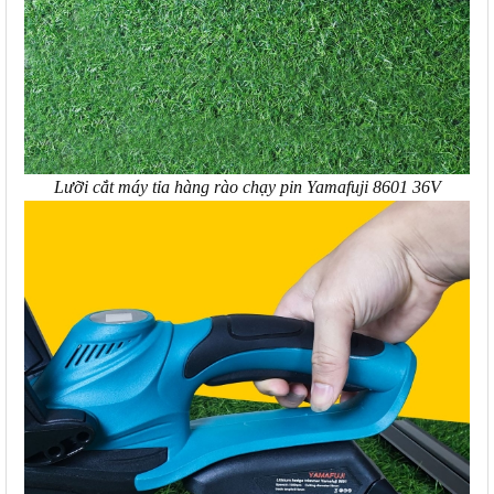
Lưỡi cắt máy tỉa hàng rào chạy pin Yamafuji 8601 36V