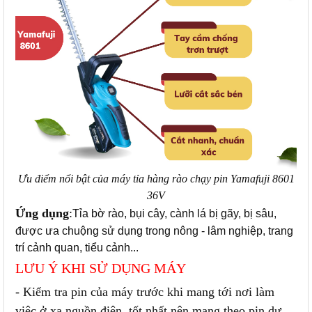
Ưu điểm nổi bật của máy tỉa hàng rào chạy pin Yamafuji 8601
36V
Ứng dụng
:
Tỉa bờ rào, bụi cây, cành lá bị gãy, bị sâu,
được ưa chuộng sử dụng trong nông - lâm nghiệp, trang
trí cảnh quan, tiểu cảnh...
LƯU Ý KHI SỬ DỤNG MÁY
- Kiểm tra pin của máy trước khi mang tới nơi làm
việc ở xa nguồn điện, tốt nhất nên mang theo pin dự