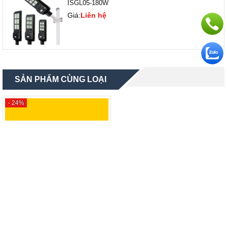
ISGL05-180W
Giá:
Liên hệ
SẢN PHẨM CÙNG LOẠI
- 24%
Máy cắt cành chạy pin Yamafuji
GD2