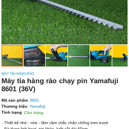
MÁY TỈA HÀNG RÀO
Máy tỉa hàng rào chạy pin Yamafuji
8601 (36V)
Mã sản phẩm
:
8601
Thương hiệu
:
Yamafuji
Tình trạng
:
Còn hàng
- Thiết kế nhỏ - nhẹ - tầm cầm chắc chắn chống trơn trượt
- Sử dụng linh hoạt, pin khỏe, lưỡi cắt dài 60cm