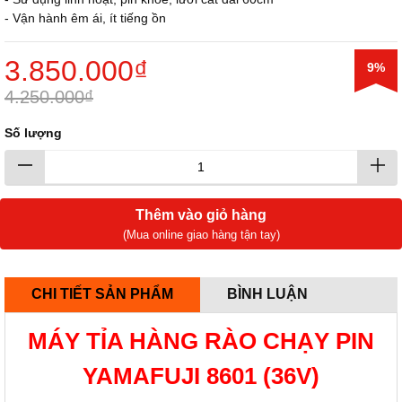
- Vận hành êm ái, ít tiếng ồn
3.850.000₫
9%
4.250.000₫
Số lượng
Thêm vào giỏ hàng
(Mua online giao hàng tận tay)
CHI TIẾT SẢN PHẨM
BÌNH LUẬN
MÁY TỈA HÀNG RÀO CHẠY PIN
YAMAFUJI 8601 (36V)