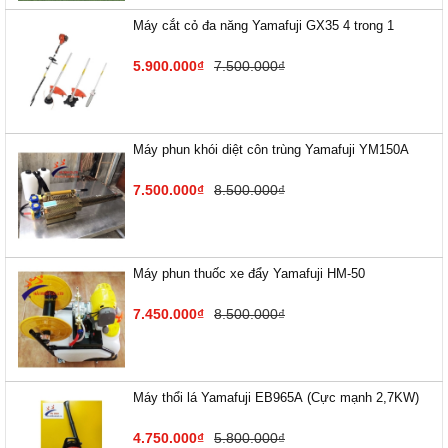
Máy cắt cỏ đa năng Yamafuji GX35 4 trong 1
5.900.000₫
7.500.000₫
Máy phun khói diệt côn trùng Yamafuji YM150A
7.500.000₫
8.500.000₫
Máy phun thuốc xe đẩy Yamafuji HM-50
7.450.000₫
8.500.000₫
Máy thổi lá Yamafuji EB9​65A (Cực mạnh 2,7KW)
4.750.000₫
5.800.000₫