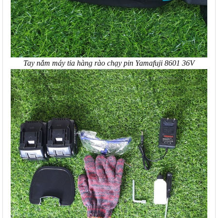
Tay nắm máy tỉa hàng rào chạy pin Yamafuji 8601 36V