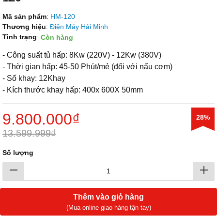
Mã sản phẩm
:
HM-120
Thương hiệu
:
Điện Máy Hải Minh
Tình trạng
:
Còn hàng
- Công suất tủ hấp: 8Kw (220V) - 12Kw (380V)
- Thời gian hấp: 45-50 Phút/mẻ (đối với nấu cơm)
- Số khay: 12Khay
- Kích thước khay hấp: 400x 600X 50mm
9.800.000₫
28%
13.599.999₫
Số lượng
Thêm vào giỏ hàng
(Mua online giao hàng tận tay)