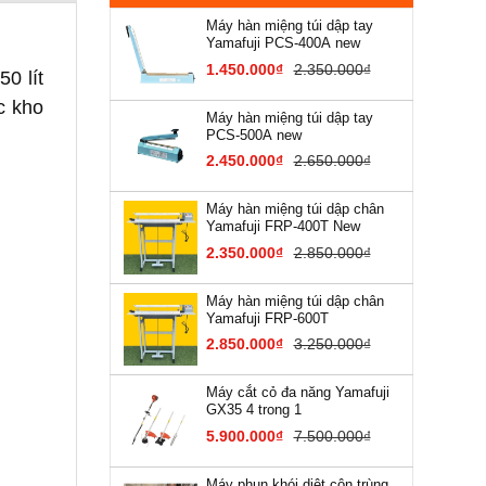
Máy hàn miệng túi dập tay
Yamafuji PCS-400A new
1.450.000₫
2.350.000₫
0 lít
c kho
Máy hàn miệng túi dập tay
PCS-500A new
2.450.000₫
2.650.000₫
Máy hàn miệng túi dập chân
Yamafuji FRP-400T New
2.350.000₫
2.850.000₫
Máy hàn miệng túi dập chân
Yamafuji FRP-600T
2.850.000₫
3.250.000₫
Máy cắt cỏ đa năng Yamafuji
GX35 4 trong 1
5.900.000₫
7.500.000₫
Máy phun khói diệt côn trùng