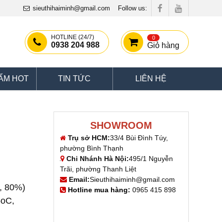
sieuthihaiminh@gmail.com
Follow us:
HOTLINE (24/7)
0
0938 204 988
Giỏ hàng
ẨM HOT
TIN TỨC
LIÊN HỆ
SHOWROOM
Trụ sở HCM:
33/4 Bùi Đình Túy,
phường Bình Thạnh
Chi Nhánh Hà Nội:
495/1 Nguyễn
Trãi, phường Thanh Liệt
Email:
Sieuthihaiminh@gmail.com
C, 80%)
Hotline mua hàng:
0965 415 898
5oC,