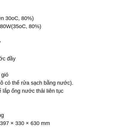
kiện 30oC, 80%)
/880W(35oC, 80%)
y
ước đầy
 gió
thô có thể rửa sạch bằng nước).
ể lắp ống nước thải liên tục
ng
: 397 × 330 × 630 mm