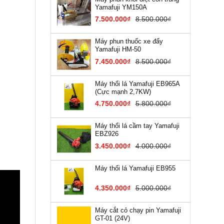
Yamafuji YM150A
7.500.000₫
8.500.000₫
Máy phun thuốc xe đẩy
Yamafuji HM-50
7.450.000₫
8.500.000₫
Máy thổi lá Yamafuji EB9​65A
(Cực mạnh 2,7KW)
4.750.000₫
5.800.000₫
Máy thổi lá cầm tay Yamafuji
EBZ926
3.450.000₫
4.000.000₫
Máy thổi lá Yamafuji EB955
4.350.000₫
5.000.000₫
Máy cắt cỏ chạy pin Yamafuji
GT-01 (24V)