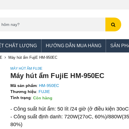
ẾT CHẤT LƯỢNG
HƯỚNG DẪN MUA HÀNG
SẢN PH
IE
Máy hút ẩm FujiE HM-950EC
MÁY HÚT ẨM FUJIE
Máy hút ẩm FujiE HM-950EC
Mã sản phẩm
:
HM-950EC
Thương hiệu
:
FUJIE
Tình trạng
:
Còn hàng
- Công suất hút ẩm: 50 lít /24 giờ (ở điều kiện 30o
- Công suất định danh: 720W(27oC, 60%)/880W(3
80%)