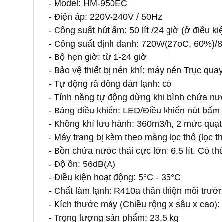
- Model: HM-950EC
- Điện áp: 220V-240V / 50Hz
- Công suất hút ẩm: 50 lít /24 giờ (ở điều 
- Công suất định danh: 720W(27oC, 60%)
- Bộ hẹn giờ: từ 1-24 giờ
- Bảo vệ thiết bị nén khí: máy nén Trục qua
- Tự động rã đông dàn lạnh: có
- Tính năng tự động dừng khi bình chứa n
- Bảng điều khiển: LED/Điều khiển nút bấm
- Không khí lưu hành: 360m3/h, 2 mức quạt
- Máy trang bị kèm theo màng lọc thô (lọc 
- Bồn chứa nước thải cực lớn: 6.5 lít. Có th
- Độ ồn: 56dB(A)
- Điều kiện hoạt động: 5°C - 35°C
- Chất làm lạnh: R410a thân thiện môi trườ
- Kích thước máy (Chiều rộng x sâu x cao)
- Trọng lượng sản phẩm: 23.5 kg