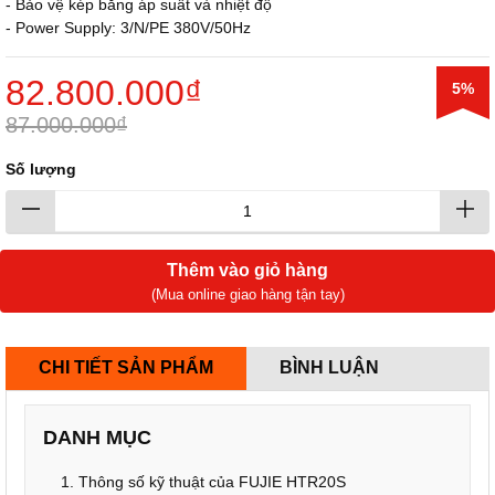
- Bảo vệ kép bằng áp suất và nhiệt độ
- Power Supply: 3/N/PE 380V/50Hz
82.800.000₫
5%
87.000.000₫
Số lượng
Thêm vào giỏ hàng
(Mua online giao hàng tận tay)
CHI TIẾT SẢN PHẨM
BÌNH LUẬN
DANH MỤC
1. Thông số kỹ thuật của FUJIE HTR20S