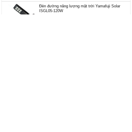
Đèn đường năng lượng mặt trời Yamafuji Solar
ISGL05-120W
Giá:
Liên hệ
Đèn đường năng lượng mặt trời Yamafuji Solar
ISGL05-180W
Giá:
Liên hệ
SẢN PHẨM CÙNG LOẠI
- 5%
- 3%