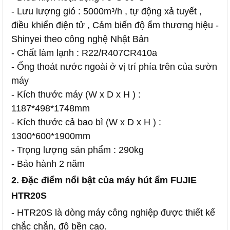
- Lưu lượng gió : 5000m³/h , tự động xả tuyết ,
điều khiển điện tử , Cảm biến độ ẩm thương hiệu -
Shinyei theo công nghệ Nhật Bản
- Chất làm lạnh : R22/R407CR410a
- Ống thoát nước ngoài ở vị trí phía trên của sườn
máy
- Kích thước máy (W x D x H ) :
1187*498*1748mm
- Kích thước cả bao bì (W x D x H ) :
1300*600*1900mm
- Trọng lượng sản phẩm : 290kg
- Bảo hành 2 năm
2. Đặc điểm nổi bật của máy hút ẩm FUJIE
HTR20S
- HTR20S là dòng máy công nghiệp được thiết kế
chắc chắn, độ bền cao.