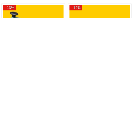
- 13%
- 14%
Máy hàn miệng túi dập tay
Máy hàn miệng túi tay dài
Yamafuji PCS-200I
Yamafuji FS-500
650.000₫
750.000₫
2.550.000₫
2.950.000₫
MUA HÀNG
MUA HÀNG
ĐIỆN MÁY HẢI MINH