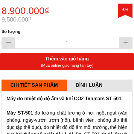
8.900.000₫
6%
9.500.000₫
Số lượng
Thêm vào giỏ hàng
(Mua online giao hàng tận tay)
CHI TIẾT SẢN PHẨM
BÌNH LUẬN
Máy đo nhiệt độ độ ẩm và khí CO2 Tenmars ST-501
Máy ST-501
đo lường chất lượng ở nơi ngột ngạt (văn
phòng, ngày-vườn ươm (nôi), bệnh viện, phòng tập thể
dục tập thể dục), đo nhiệt độ độ ẩm môi trường, thể hiện