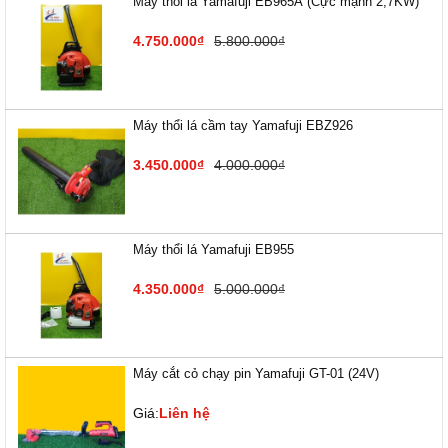
Máy thổi lá Yamafuji EB9​65A (Cực mạnh 2,7KW)
4.750.000₫
5.800.000₫
Máy thổi lá cầm tay Yamafuji EBZ926
3.450.000₫
4.000.000₫
Máy thổi lá Yamafuji EB955
4.350.000₫
5.000.000₫
Máy cắt cỏ chạy pin Yamafuji GT-01 (24V)
Giá:
Liên hệ