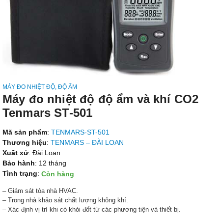
MÁY ĐO NHIỆT ĐỘ, ĐỘ ẨM
Máy đo nhiệt độ độ ẩm và khí CO2
Tenmars ST-501
Mã sản phẩm
:
TENMARS-ST-501
Thương hiệu
:
TENMARS – ĐÀI LOAN
Xuất xứ
: Đài Loan
Bảo hành
: 12 tháng
Tình trạng
:
Còn hàng
– Giám sát tòa nhà HVAC.
– Trong nhà khảo sát chất lượng không khí.
– Xác định vị trí khi có khói đốt từ các phương tiện và thiết bị.