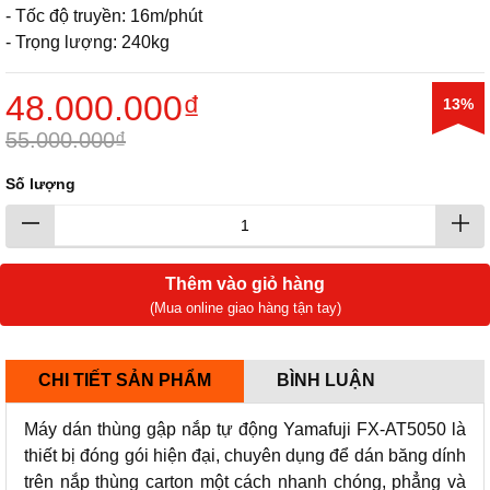
- Tốc độ truyền: 16m/phút
- Trọng lượng: 240kg
48.000.000₫
13%
55.000.000₫
Số lượng
Thêm vào giỏ hàng
(Mua online giao hàng tận tay)
CHI TIẾT SẢN PHẨM
BÌNH LUẬN
Máy dán thùng gập nắp tự động Yamafuji FX-AT5050 là
thiết bị đóng gói hiện đại, chuyên dụng để dán băng dính
trên nắp thùng carton một cách nhanh chóng, phẳng và