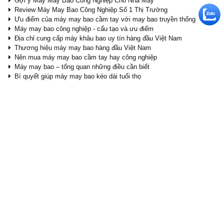
Gợi ý Máy May Bao Công Nghiệp Cho Nhà Máy
Review Máy May Bao Công Nghiệp Số 1 Thị Trường
Ưu điểm của máy may bao cầm tay với may bao truyền thống
Máy may bao công nghiệp - cấu tạo và ưu điểm
Địa chỉ cung cấp máy khâu bao uy tín hàng đầu Việt Nam
Thương hiệu máy may bao hàng đầu Việt Nam
Nên mua máy may bao cầm tay hay công nghiệp
Máy may bao – tổng quan những điều cần biết
Bí quyết giúp máy may bao kéo dài tuổi thọ
Bí Mật Của Người Bán Máy May Bao Bạn Cần Biết
SẢN PHẨM CÙNG LOẠI
- 7%
- 6%