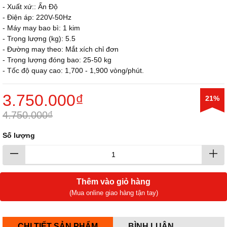
- Xuất xứ:: Ấn Độ
- Điện áp: 220V-50Hz
- Máy may bao bì: 1 kim
- Trọng lượng (kg): 5.5
- Đường may theo: Mắt xích chỉ đơn
- Trọng lượng đóng bao: 25-50 kg
- Tốc độ quay cao: 1,700 - 1,900 vòng/phút.
3.750.000₫
21%
4.750.000₫
Số lượng
Thêm vào giỏ hàng
(Mua online giao hàng tận tay)
CHI TIẾT SẢN PHẨM
BÌNH LUẬN