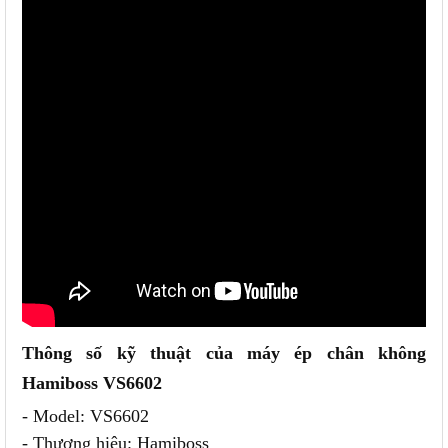
Thông số kỹ thuật của m
áy ép chân không
Hamiboss VS6602
- Model: VS6602
- Thương hiệu: Hamiboss