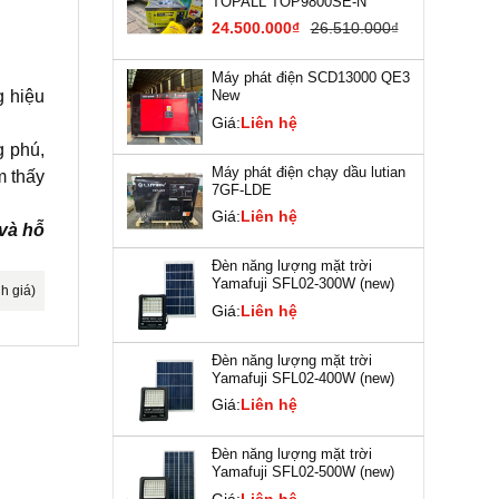
TOPALL TOP9800SE-N
24.500.000₫
26.510.000₫
Máy phát điện SCD13000 QE3
g hiệu
New
Giá:
Liên hệ
g phú,
Máy phát điện chạy dầu lutian
m thấy
7GF-LDE
Giá:
Liên hệ
 và hỗ
Đèn năng lượng mặt trời
Yamafuji SFL02-300W (new)
h giá)
Giá:
Liên hệ
Đèn năng lượng mặt trời
Yamafuji SFL02-400W (new)
Giá:
Liên hệ
Đèn năng lượng mặt trời
Yamafuji SFL02-500W (new)
Giá:
Liên hệ