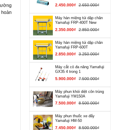
2.450.000₫
2.650.000₫
trường
à hoàn
Máy hàn miệng túi dập chân
Yamafuji FRP-400T New
2.350.000₫
2.850.000₫
Máy hàn miệng túi dập chân
Yamafuji FRP-600T
2.850.000₫
3.250.000₫
Máy cắt cỏ đa năng Yamafuji
GX35 4 trong 1
5.900.000₫
7.500.000₫
Máy phun khói diệt côn trùng
Yamafuji YM150A
7.500.000₫
8.500.000₫
Máy phun thuốc xe đẩy
Yamafuji HM-50
7.450.000₫
8.500.000₫