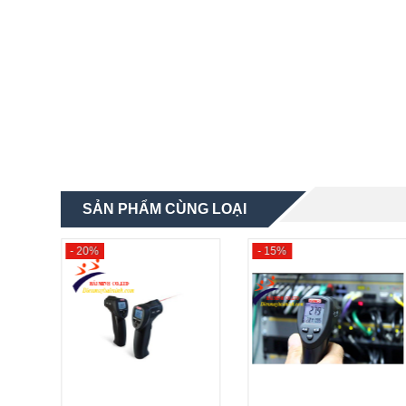
SẢN PHẨM CÙNG LOẠI
- 20%
- 15%