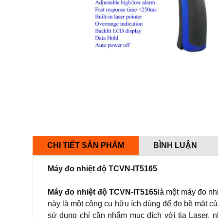
CHI TIẾT SẢN PHẨM
BÌNH LUẬN
Máy đo nhiệt độ TCVN-IT5165
Máy đo nhiệt độ TCVN-IT5165
là một máy đo nhi
này là một công cụ hữu ích dùng để đo bề mặt c
sử dụng chỉ cần nhắm mục đích với tia Laser, 