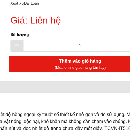
Xuất xứ
Đài Loan
Giá: Liên hệ
Số lượng
Thêm vào giỏ hàng
(Mua online giao hàng tận tay)
ệt độ hồng ngoại kỹ thuật số thiết kế nhỏ gọn và dễ sử dụng. 
ủa vật nóng, độc hại, khó khăn mà không cần chạm vào chúng.
nhấn nút và đọc nhiệt độ trong chưa đầy một giây. TCVN-IT51