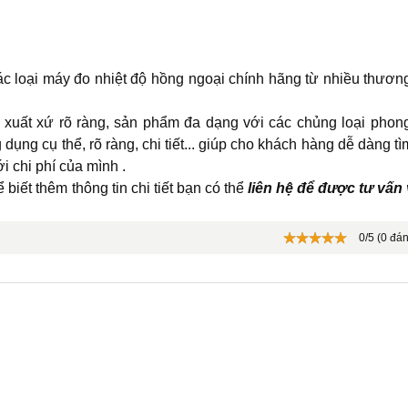
c loại máy đo nhiệt độ hồng ngoại chính hãng từ nhiều thươn
c xuất xứ rõ ràng, sản phẩm đa dạng với các chủng loại phon
dụng cụ thể, rõ ràng, chi tiết... giúp cho khách hàng dễ dàng tì
i chi phí của mình .
 biết thêm thông tin chi tiết bạn có thể
liên hệ để được tư vấn
0/5 (0 đán