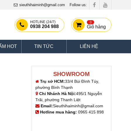
sieuthihaiminh@gmail.com
Follow us:
HOTLINE (24/7)
0
0938 204 988
Giỏ hàng
ẨM HOT
TIN TỨC
LIÊN HỆ
SHOWROOM
Trụ sở HCM:
33/4 Bùi Đình Túy,
phường Bình Thạnh
Chi Nhánh Hà Nội:
495/1 Nguyễn
Trãi, phường Thanh Liệt
Email:
Sieuthihaiminh@gmail.com
Hotline mua hàng:
0965 415 898