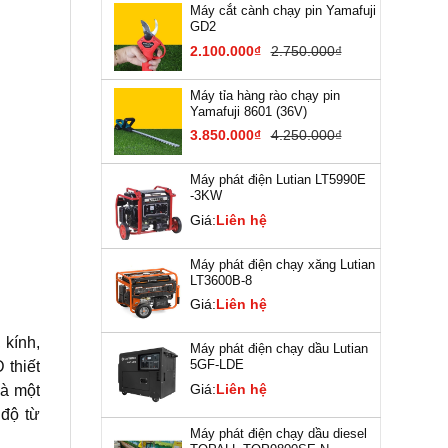
Máy cắt cành chạy pin Yamafuji
GD2
2.100.000₫
2.750.000₫
Máy tỉa hàng rào chạy pin
Yamafuji 8601 (36V)
3.850.000₫
4.250.000₫
Máy phát điện Lutian LT5990E
-3KW
Giá:
Liên hệ
Máy phát điện chạy xăng Lutian
LT3600B-8
Giá:
Liên hệ
 kính,
Máy phát điện chạy dầu Lutian
5GF-LDE
 thiết
Giá:
Liên hệ
là một
 độ từ
Máy phát điện chạy dầu diesel