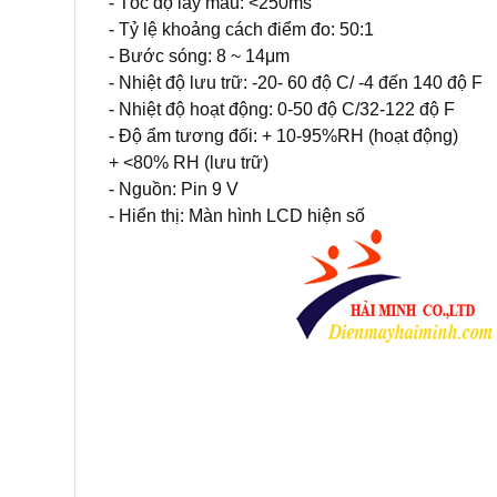
- Tốc độ lấy mẫu: <250ms
- Tỷ lệ khoảng cách điểm đo: 50:1
- Bước sóng: 8 ~ 14μm
- Nhiệt độ lưu trữ: -20- 60 độ C/ -4 đến 140 độ F
- Nhiệt độ hoạt động: 0-50 độ C/32-122 độ F
- Độ ẩm tương đối: + 10-95%RH (hoạt động)
+ <80% RH (lưu trữ)
- Nguồn: Pin 9 V
- Hiển thị: Màn hình LCD hiện số