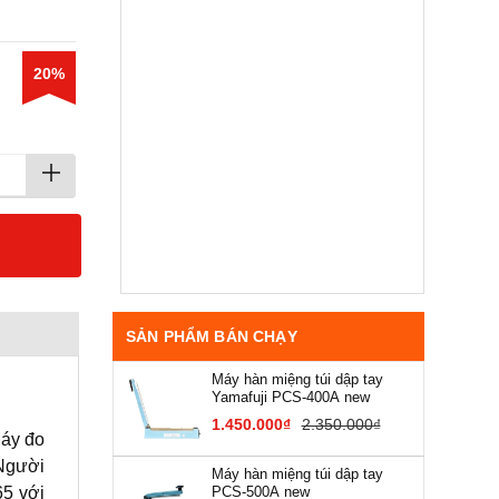
20%
SẢN PHẨM BÁN CHẠY
Máy hàn miệng túi dập tay
Yamafuji PCS-400A new
1.450.000₫
2.350.000₫
Máy đo
 Người
Máy hàn miệng túi dập tay
PCS-500A new
65 với