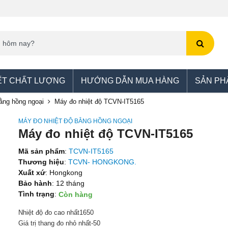
ẾT CHẤT LƯỢNG
HƯỚNG DẪN MUA HÀNG
SẢN PH
ằng hồng ngoại
Máy đo nhiệt độ TCVN-IT5165
MÁY ĐO NHIỆT ĐỘ BẰNG HỒNG NGOẠI
Máy đo nhiệt độ TCVN-IT5165
Mã sản phẩm
:
TCVN-IT5165
Thương hiệu
:
TCVN- HONGKONG.
Xuất xứ
: Hongkong
Bảo hành
: 12 tháng
Tình trạng
:
Còn hàng
Nhiệt độ đo cao nhất
1650
Giá trị thang đo nhỏ nhất
-50