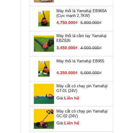
Máy thổi lá Yamafuji EB9​65A
(Cực mạnh 2,7KW)
4.750.000₫
5.800.000₫
Máy thổi lá cầm tay Yamafuji
EBZ926
3.450.000₫
4.000.000₫
Máy thổi lá Yamafuji EB955
4.350.000₫
5.000.000₫
Máy cắt cỏ chạy pin Yamafuji
GT-01 (24V)
Giá:
Liên hệ
Máy cắt cỏ chạy pin Yamafuji
GC-02 (24V)
Giá:
Liên hệ