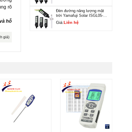
ụng rõ
Đèn đường năng lượng mặt
trời Yamafuji Solar ISGL05-
180W
 và hỗ
Giá:
Liên hệ
h giá)