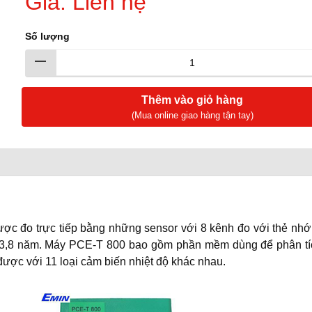
Giá: Liên hệ
Số lượng
Thêm vào giỏ hàng
(Mua online giao hàng tận tay)
được đo trực tiếp bằng những sensor với 8 kênh đo với thẻ nh
ốt 3,8 năm. Máy PCE-T 800 bao gồm phần mềm dùng để phân t
ược với 11 loại cảm biến nhiệt độ khác nhau.