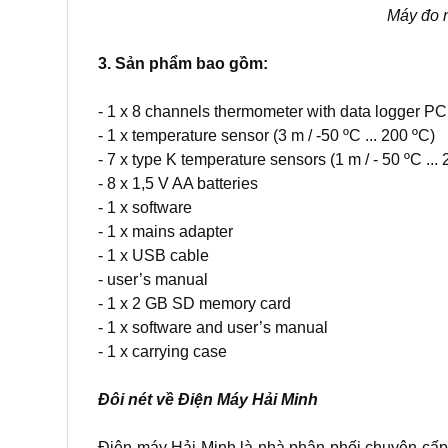
Máy đo n
3. Sản phẩm bao gồm:
- 1 x 8 channels thermometer with data logger P
- 1 x temperature sensor (3 m / -50 ºC ... 200 ºC)
- 7 x type K temperature sensors (1 m / - 50 ºC ...
- 8 x 1,5 V AA batteries
- 1 x software
- 1 x mains adapter
- 1 x USB cable
- user’s manual
- 1 x 2 GB SD memory card
- 1 x software and user’s manual
- 1 x carrying case
Đôi nét về Điện Máy Hải Minh
Điện máy Hải Minh là nhà phân phối chuyên cấp 