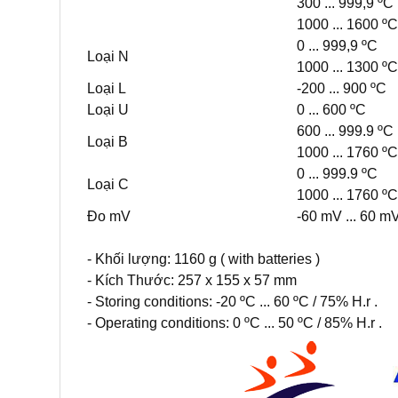
300 ... 999,9 ºC
1000 ... 1600 ºC
0 ... 999,9 ºC
Loại N
1000 ... 1300 ºC
Loại L
-200 ... 900 ºC
Loại U
0 ... 600 ºC
600 ... 999.9 ºC
Loại B
1000 ... 1760 ºC
0 ... 999.9 ºC
Loại C
1000 ... 1760 ºC
Đo mV
-60 mV ... 60 m
- Khối lượng: 1160 g ( with batteries )
- Kích Thước: 257 x 155 x 57 mm
- Storing conditions: -20 ºC ... 60 ºC / 75% H.r .
- Operating conditions: 0 ºC ... 50 ºC / 85% H.r .