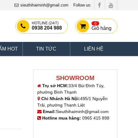
sieuthihaiminh@gmail.com
Follow us:
HOTLINE (24/7)
0
0938 204 988
Giỏ hàng
ẨM HOT
TIN TỨC
LIÊN HỆ
SHOWROOM
Trụ sở HCM:
33/4 Bùi Đình Túy,
phường Bình Thạnh
Chi Nhánh Hà Nội:
495/1 Nguyễn
Trãi, phường Thanh Liệt
Email:
Sieuthihaiminh@gmail.com
Hotline mua hàng:
0965 415 898