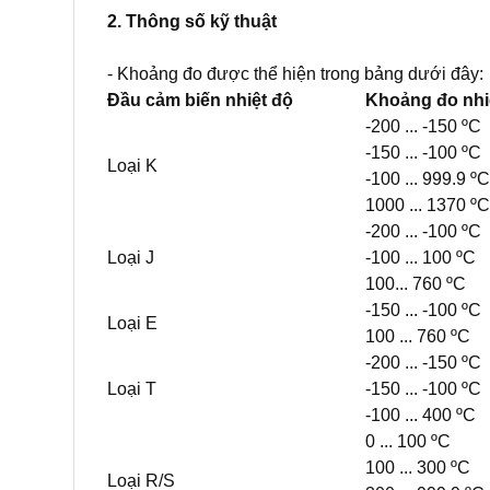
2. Thông số kỹ thuật
- Khoảng đo được thể hiện trong bảng dưới đây:
Đầu cảm biến nhiệt độ
Khoảng đo nhi
-200 ... -150 ºC
-150 ... -100 ºC
Loại K
-100 ... 999.9 ºC
1000 ... 1370 ºC
-200 ... -100 ºC
Loại J
-100 ... 100 ºC
100... 760 ºC
-150 ... -100 ºC
Loại E
100 ... 760 ºC
-200 ... -150 ºC
Loại T
-150 ... -100 ºC
-100 ... 400 ºC
0 ... 100 ºC
100 ... 300 ºC
Loại R/S