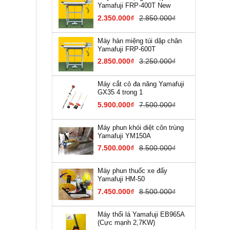
Yamafuji FRP-400T New
2.350.000₫
2.850.000₫
Máy hàn miệng túi dập chân
Yamafuji FRP-600T
2.850.000₫
3.250.000₫
Máy cắt cỏ đa năng Yamafuji
GX35 4 trong 1
5.900.000₫
7.500.000₫
Máy phun khói diệt côn trùng
Yamafuji YM150A
7.500.000₫
8.500.000₫
Máy phun thuốc xe đẩy
Yamafuji HM-50
7.450.000₫
8.500.000₫
Máy thổi lá Yamafuji EB9​65A
(Cực mạnh 2,7KW)