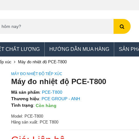
ẾT CHẤT LƯỢNG
HƯỚNG DẪN MUA HÀNG
SẢN PH
iếp xúc
Máy đo nhiệt độ PCE-T800
MÁY ĐO NHIỆT ĐỘ TIẾP XÚC
Máy đo nhiệt độ PCE-T800
Mã sản phẩm
:
PCE-T800
Thương hiệu
:
PCE GROUP - ANH
Tình trạng
:
Còn hàng
Model: PCE-T800
Hãng sản xuất: PCE T800