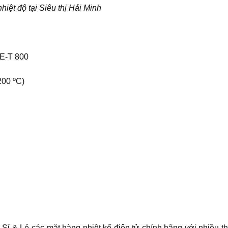
hiệt độ tại Siêu thị Hải Minh
CE-T 800
 200 ºC)
Sỉ & Lẻ các mặt hàng nhiệt kế điện tử chính hãng với nhiều 