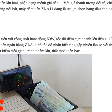
 tiền lẫn loại, nhận dạng mệnh giá tiền… Với giá thành tương đối rẻ, ch
năng nổi bật, máy đếm tiền ZJ-A11 đang là sự lựa chọn hàng đầu cho n
tiến với công suất hoạt động 60W, tốc độ đếm cực nhanh lên đến >110
iền ngân hàng ZJ-A11 có tốc độ nhận biết tăng gấp nhiều lần so với t
kiệm thời gian, tránh nhầm lẫn, thất thoát tiền bạc.