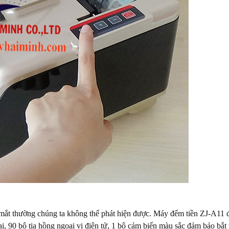
 mà mắt thường chúng ta không thể phát hiện được. Máy đếm tiền ZJ-A11
oại, 90 bộ tia hồng ngoại vi điện tử, 1 bộ cảm biến màu sắc đảm bảo bắt 