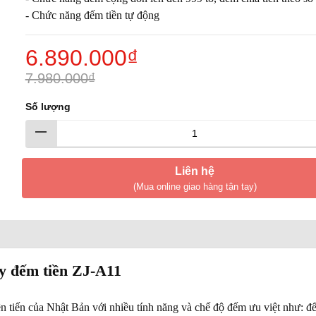
- Chức năng đếm tiền tự động
6.890.000₫
7.980.000₫
Số lượng
Liên hệ
(Mua online giao hàng tận tay)
 đếm tiền ZJ-A11
n tiến của Nhật Bản với nhiều tính năng và chế độ đếm ưu việt như: đ