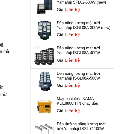
Yamafuji SFL02-500W (new)
Giá:
Liên hệ
Đèn năng lượng mặt trời
Yamafuji ISGL08A-300W (new)
Giá:
Liên hệ
ng,
Đèn năng lượng mặt trời
àn mà
Yamafuji ISGL08A-400W
Giá:
Liên hệ
Đèn năng lượng mặt trời
Yamafuji ISGL08A-500W
Giá:
Liên hệ
ân
 thời
Máy phát điện KAMA
KDE8800HTN chạy dầu
Giá:
Liên hệ
Đèn đường năng lượng mặt
trời Yamafuji ISSL-C-100W
(New)