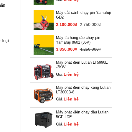
hân
Máy cắt cành chạy pin Yamafuji
GD2
2.100.000₫
2.750.000₫
Máy tỉa hàng rào chạy pin
 loại
Yamafuji 8601 (36V)
3.850.000₫
4.250.000₫
Máy phát điện Lutian LT5990E
-3KW
Giá:
Liên hệ
Máy phát điện chạy xăng Lutian
LT3600B-8
Giá:
Liên hệ
Máy phát điện chạy dầu Lutian
5GF-LDE
Giá:
Liên hệ