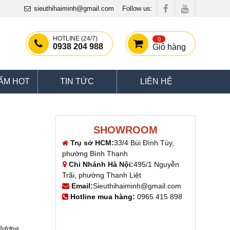
sieuthihaiminh@gmail.com
Follow us:
HOTLINE (24/7)
0
0938 204 988
Giỏ hàng
ẨM HOT
TIN TỨC
LIÊN HỆ
SHOWROOM
Trụ sở HCM:
33/4 Bùi Đình Túy,
phường Bình Thạnh
Chi Nhánh Hà Nội:
495/1 Nguyễn
Trãi, phường Thanh Liệt
Email:
Sieuthihaiminh@gmail.com
Hotline mua hàng:
0965 415 898
 lượng