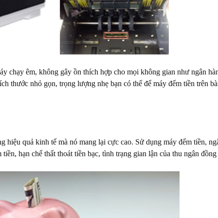
máy chạy êm, không gây ồn thích hợp cho mọi không gian như ngân hà
ích thước nhỏ gọn, trọng lượng nhẹ bạn có thể để máy đếm tiền trên b
g hiệu quả kinh tế mà nó mang lại cực cao. Sử dụng máy đếm tiền, ng
iền, hạn chế thất thoát tiền bạc, tình trạng gian lận của thu ngân đồng