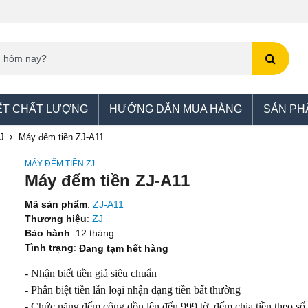
ẾT CHẤT LƯỢNG
HƯỚNG DẪN MUA HÀNG
SẢN PH
J
Máy đếm tiền ZJ-A11
MÁY ĐẾM TIỀN ZJ
Máy đếm tiền ZJ-A11
Mã sản phẩm
:
ZJ-A11
Thương hiệu
:
ZJ
Bảo hành
: 12 tháng
Tình trạng
:
Đang tạm hết hàng
- Nhận biết tiền giả siêu chuẩn
- Phân biệt tiền lẫn loại nhận dạng tiền bất thường
- Chức năng đếm cộng dồn lên đến 999 tờ, đếm chia tiền theo số