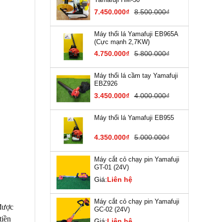
7.450.000₫
8.500.000₫
Máy thổi lá Yamafuji EB9​65A
(Cực mạnh 2,7KW)
4.750.000₫
5.800.000₫
Máy thổi lá cầm tay Yamafuji
EBZ926
3.450.000₫
4.000.000₫
Máy thổi lá Yamafuji EB955
4.350.000₫
5.000.000₫
Máy cắt cỏ chạy pin Yamafuji
GT-01 (24V)
Giá:
Liên hệ
Máy cắt cỏ chạy pin Yamafuji
 được
GC-02 (24V)
tiền
Giá:
Liên hệ