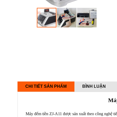
CHI TIẾT SẢN PHẨM
BÌNH LUẬN
Máy
Máy đếm tiền ZJ-A11 được sản xuất theo công nghệ tiê