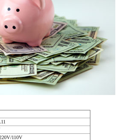
A11
W
220V/110V