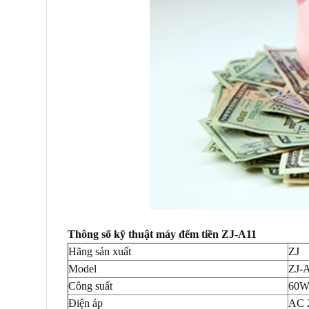
Thông số kỹ thuật m
áy đếm tiền ZJ-A11
Hãng sản xuất
ZJ
Model
ZJ-
Công suất
60
Điện áp
AC 