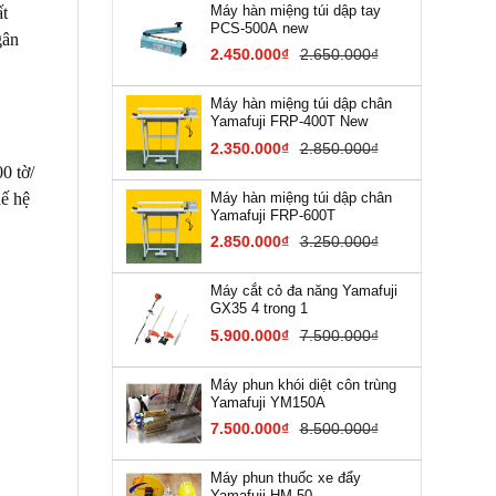
Máy hàn miệng túi dập tay
ất
PCS-500A new
gân
2.450.000₫
2.650.000₫
Máy hàn miệng túi dập chân
Yamafuji FRP-400T New
2.350.000₫
2.850.000₫
0 tờ/
Máy hàn miệng túi dập chân
hế hệ
Yamafuji FRP-600T
2.850.000₫
3.250.000₫
Máy cắt cỏ đa năng Yamafuji
GX35 4 trong 1
5.900.000₫
7.500.000₫
Máy phun khói diệt côn trùng
Yamafuji YM150A
7.500.000₫
8.500.000₫
Máy phun thuốc xe đẩy
Yamafuji HM-50