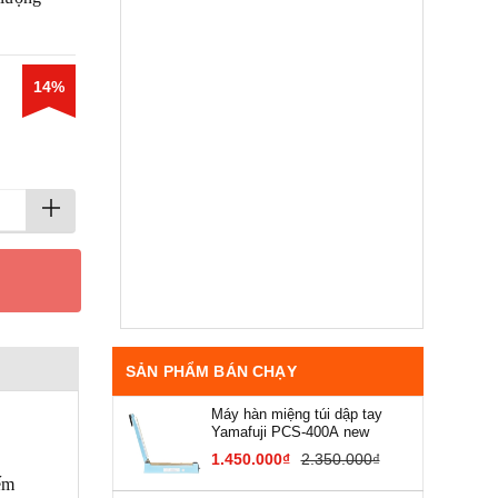
14%
SẢN PHẨM BÁN CHẠY
Máy hàn miệng túi dập tay
Yamafuji PCS-400A new
1.450.000₫
2.350.000₫
ếm