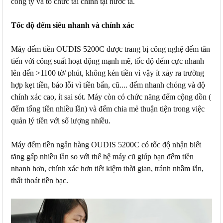
công ty và tổ chức tài chính tại nước ta.
Tốc độ đếm siêu nhanh và chính xác
Máy đếm tiền OUDIS 5200C được trang bị công nghệ đếm tân
tiến với công suất hoạt động mạnh mẽ, tốc độ đếm cực nhanh
lên đến >1100 tờ/ phút, không kén tiền vì vậy ít xảy ra trường
hợp kẹt tiền, báo lỗi vì tiền bẩn, cũ.... đếm nhanh chóng và độ
chính xác cao, ít sai sót. Máy còn có chức năng đếm cộng dồn (
đếm tổng tiền nhiều lần) và đếm chia mẻ thuận tiện trong việc
quản lý tiền với số lượng nhiều.
Máy đếm tiền ngân hàng OUDIS 5200C có tốc độ nhận biết
tăng gấp nhiều lần so với thế hệ máy cũ giúp bạn đếm tiền
nhanh hơn, chính xác hơn tiết kiệm thời gian, tránh nhầm lẫn,
thất thoát tiền bạc.