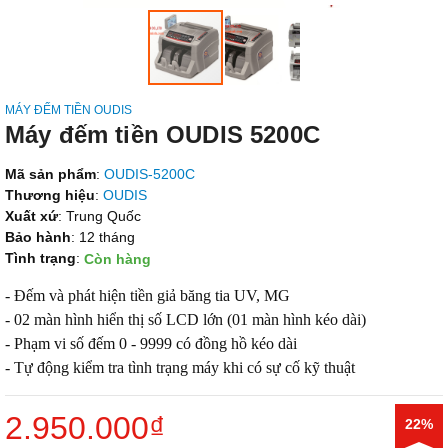
MÁY ĐẾM TIỀN OUDIS
Máy đếm tiền OUDIS 5200C
Mã sản phẩm
:
OUDIS-5200C
Thương hiệu
:
OUDIS
Xuất xứ
: Trung Quốc
Bảo hành
: 12 tháng
Tình trạng
:
Còn hàng
- Đếm và phát hiện tiền giả băng tia UV, MG
- 02 màn hình hiển thị số LCD lớn (01 màn hình kéo dài)
- Phạm vi số đếm 0 - 9999 có đồng hồ kéo dài
- Tự động kiểm tra tình trạng máy khi có sự cố kỹ thuật
2.950.000₫
22%