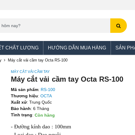
ẾT CHẤT LƯỢNG
HƯỚNG DẪN MUA HÀNG
SẢN PH
y
Máy cắt vải cầm tay Octa RS-100
MÁY CẮT VẢI CẦM TAY
Máy cắt vải cầm tay Octa RS-100
Mã sản phẩm
:
RS-100
Thương hiệu
:
OCTA
Xuất xứ
: Trung Quốc
Bảo hành
: 6 Tháng
Tình trạng
:
Còn hàng
- Đường kính dao : 100mm
- Loại dao : Dao nguội