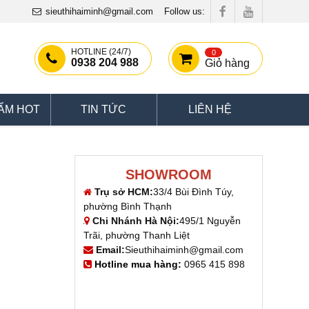
sieuthihaiminh@gmail.com
Follow us:
HOTLINE (24/7)
0
0938 204 988
Giỏ hàng
ẨM HOT
TIN TỨC
LIÊN HỆ
SHOWROOM
Trụ sở HCM:
33/4 Bùi Đình Túy,
phường Bình Thạnh
Chi Nhánh Hà Nội:
495/1 Nguyễn
Trãi, phường Thanh Liệt
Email:
Sieuthihaiminh@gmail.com
Hotline mua hàng:
0965 415 898