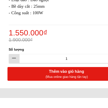
- Bề dày cắt : 25mm
- Công suất : 100W
1.550.000₫
1.900.000₫
Số lượng
Thêm vào giỏ hàng
(Mua online giao hàng tận tay)