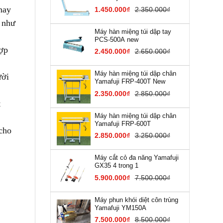
nay
1.450.000₫
2.350.000₫
t như
Máy hàn miệng túi dập tay
PCS-500A new
hợp
2.450.000₫
2.650.000₫
Máy hàn miệng túi dập chân
ười
Yamafuji FRP-400T New
2.350.000₫
2.850.000₫
t
Máy hàn miệng túi dập chân
Yamafuji FRP-600T
 cho
2.850.000₫
3.250.000₫
Máy cắt cỏ đa năng Yamafuji
GX35 4 trong 1
5.900.000₫
7.500.000₫
Máy phun khói diệt côn trùng
Yamafuji YM150A
7.500.000₫
8.500.000₫