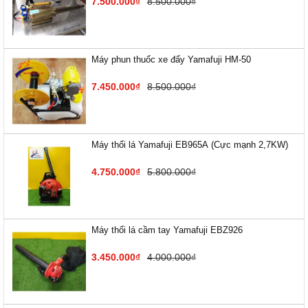
7.500.000₫
8.500.000₫
Máy phun thuốc xe đẩy Yamafuji HM-50
7.450.000₫
8.500.000₫
Máy thổi lá Yamafuji EB9​65A (Cực mạnh 2,7KW)
4.750.000₫
5.800.000₫
Máy thổi lá cầm tay Yamafuji EBZ926
3.450.000₫
4.000.000₫