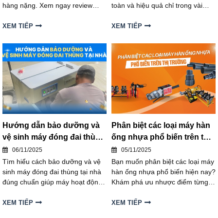
hàng nặng. Xem ngay review
toàn và hiệu quả chỉ trong vài
model máy bán chạy nhất để
bước đơn giản. Hướng dẫn chi
chọn thiết bị phù hợp và hiệu
tiết giúp bạn tiết kiệm thời gian,
XEM TIẾP
XEM TIẾP
quả.
tránh lỗi khi thao tác.
Hướng dẫn bảo dưỡng và
Phân biệt các loại máy hàn
vệ sinh máy đóng đai thùng
ống nhựa phổ biến trên thị
tại nhà
trường
06/11/2025
05/11/2025
Tìm hiểu cách bảo dưỡng và vệ
Bạn muốn phân biệt các loại máy
sinh máy đóng đai thùng tại nhà
hàn ống nhựa phổ biến hiện nay?
đúng chuẩn giúp máy hoạt động
Khám phá ưu nhược điểm từng
bền bỉ, ổn định và tiết kiệm chi
máy để chọn đúng thiết bị, tối ưu
phí sửa chữa. Xem ngay hướng
hiệu suất cho doanh nghiệp bạn.
XEM TIẾP
XEM TIẾP
dẫn chi tiết, dễ thực hiện cho cả