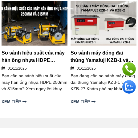
người mới bắt đầu!
So sánh hiệu suất của máy
So sánh máy đóng đai
hàn ống nhựa HDPE
thùng Yamafuji KZB-1 và
250mm và 315mm
KZB-2
01/11/2025
01/11/2025
Bạn cần so sánh hiệu suất của
Bạn đang cần so sánh máy đóng
máy hàn ống nhựa HDPE 250mm
đai thùng Yamafuji KZB-1 và
và 315mm? Xem ngay lời khuyên
KZB-2? Khám phá sự khác biệt,
chuyên gia để chọn máy HDPE
ưu nhược điểm chi tiết, thông số
250mm hay 315mm để đưa ra
kỹ thuật và lời khuyên khi nào
XEM TIẾP
XEM TIẾP
quyết định.
nên chọn từng model. Đưa ra
quyết định mua máy đóng đai
phù hợp nhất cho doanh nghiệp
bạn!
ĐIỆN MÁY HẢI MINH