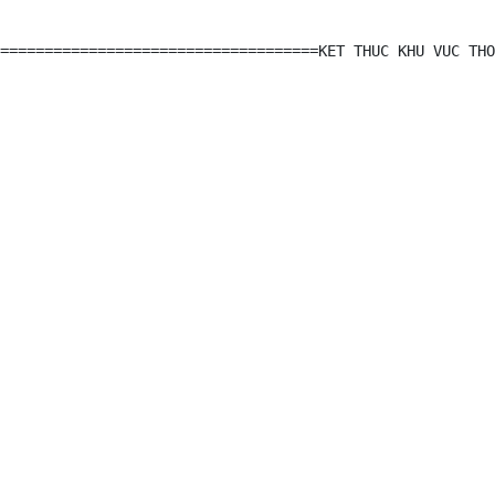
====================================KET THUC KHU VUC THO