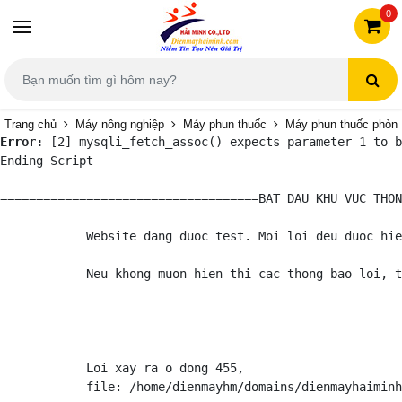
0
Trang chủ
Máy nông nghiệp
Máy phun thuốc
Máy phun thuốc phòng
Error:
 [2] mysqli_fetch_assoc() expects parameter 1 to b
Ending Script
====================================BAT DAU KHU VUC THON
            Website dang duoc test. Moi loi deu duoc hie
            Neu khong muon hien thi cac thong bao loi, t
            Loi xay ra o dong 455,

            file: /home/dienmayhm/domains/dienmayhaiminh